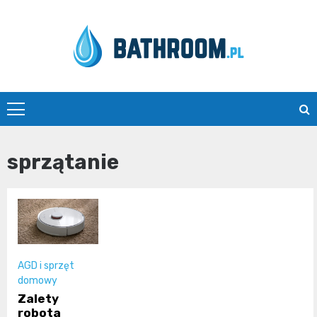
Skip
to
content
Bathroom.pl
sprzątanie
AGD i sprzęt
domowy
Zalety
robota