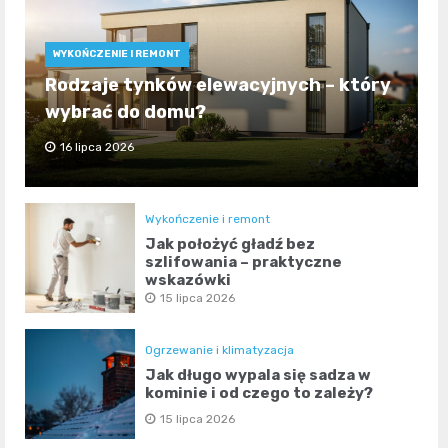
WYKOŃCZENIE I REMONT
Rodzaje tynków elewacyjnych – który
wybrać do domu?
16 lipca 2026
Wykończenie i remont
Jak położyć gładź bez
szlifowania – praktyczne
wskazówki
15 lipca 2026
Ogrzewanie i klimatyzacja
Jak długo wypala się sadza w
kominie i od czego to zależy?
15 lipca 2026