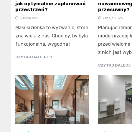
jak optymalnie zaplanować
nawannowego
przestrzeń?
przesuwny?
3 lipca 2025
7 maja 2025
Mała łazienka to wyzwanie, które
Planując remon
zna wielu z nas. Chcemy, by była
modernizację ł
funkcjonalna, wygodna i
przed wieloma 
z nich jest wy
CZYTAJ DALEJJ
CZYTAJ DALEJJ