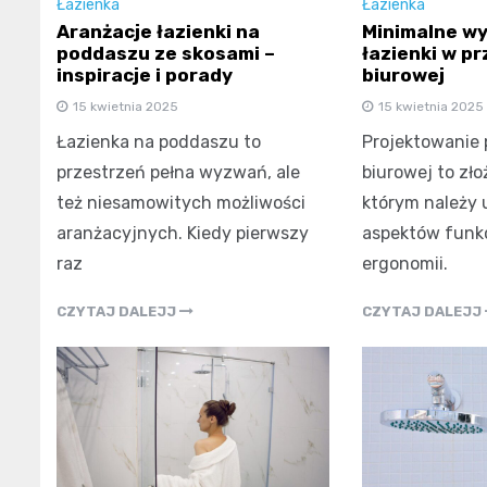
Łazienka
Łazienka
Aranżacje łazienki na
Minimalne wy
poddaszu ze skosami –
łazienki w pr
inspiracje i porady
biurowej
15 kwietnia 2025
15 kwietnia 2025
Łazienka na poddaszu to
Projektowanie 
przestrzeń pełna wyzwań, ale
biurowej to zło
też niesamowitych możliwości
którym należy 
aranżacyjnych. Kiedy pierwszy
aspektów funkc
raz
ergonomii.
CZYTAJ DALEJJ
CZYTAJ DALEJJ