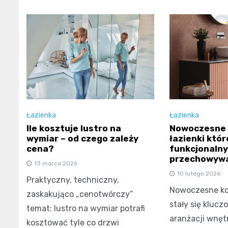
Łazienka
Łazienka
Ile kosztuje lustro na
Nowoczesne 
wymiar – od czego zależy
łazienki któr
cena?
funkcjonaln
przechowyw
13 marca 2026
10 lutego 2026
Praktyczny, techniczny,
Nowoczesne ko
zaskakująco „cenotwórczy”
stały się klu
temat: lustro na wymiar potrafi
aranżacji wnętr
kosztować tyle co drzwi