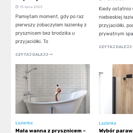
15 lipca 2025
Kiedy ostatnio
Pamiętam moment, gdy po raz
niebieskiej łazi
pierwszy zobaczyłam łazienkę z
przyjaciółki, p
prysznicem bez brodzika u
prywatnym spa
przyjaciółki. To
CZYTAJ DALEJJ
CZYTAJ DALEJJ
Łazienka
Łazienka
Mała wanna z prysznicem –
Wybór paraw