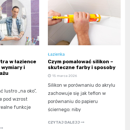
Łazienka
tra w łazience
Czym pomalować silikon –
 wymiary i
skuteczne farby i sposoby
ażu
15 marca 2026
Silikon w porównaniu do akrylu
 lustro „na oko”,
zachowuje się jak teflon w
je pod wzrost
porównaniu do papieru
ealne funkcje
ściernego: niby
CZYTAJ DALEJJ