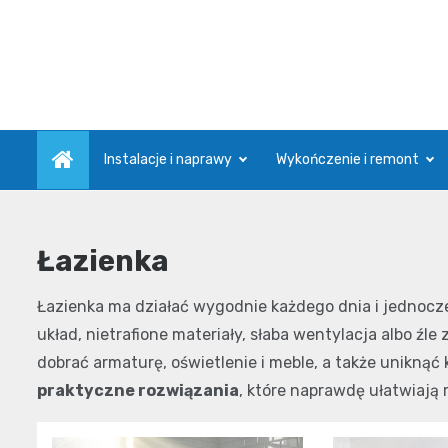
Skip
to
content
Instalacje i naprawy
Wykończenie i remont
Łazienka
Łazienka ma działać wygodnie każdego dnia i jednocześ
układ, nietrafione materiały, słaba wentylacja albo źl
dobrać armaturę, oświetlenie i meble, a także unikną
praktyczne rozwiązania
, które naprawdę ułatwiają 