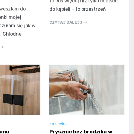
to coś więcej niż tylko miejsce
 weszłam do
do kąpieli – to przestrzeń
enki mojej
CZYTAJ DALEJJ
oczułam się jak w
. Chłodne
Łazienka
Prysznic bez brodzika w
anu