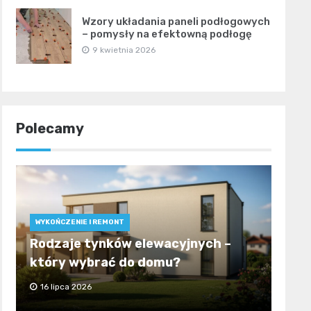
Wzory układania paneli podłogowych
– pomysły na efektowną podłogę
9 kwietnia 2026
Polecamy
WYKOŃCZENIE I REMONT
Rodzaje tynków elewacyjnych –
który wybrać do domu?
16 lipca 2026