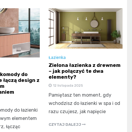
Łazienka
Zielona łazienka z drewnem
– jak połączyć te dwa
komody do
elementy?
e łączą design z
ym
12 listopada 2025
aniem
Pamiętasz ten moment, gdy
wchodzisz do łazienki w spa i od
mody do łazienki
razu czujesz, jak napięcie
czowym elementem
CZYTAJ DALEJJ
z, łącząc