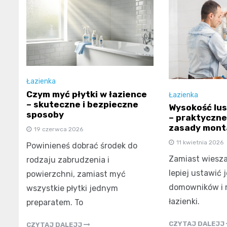
Łazienka
Czym myć płytki w łazience
Łazienka
– skuteczne i bezpieczne
Wysokość lus
sposoby
– praktyczne
zasady mont
19 czerwca 2026
11 kwietnia 2026
Powinieneś dobrać środek do
Zamiast wieszać
rodzaju zabrudzenia i
lepiej ustawić 
powierzchni, zamiast myć
domowników i r
wszystkie płytki jednym
łazienki.
preparatem. To
CZYTAJ DALEJJ
CZYTAJ DALEJJ