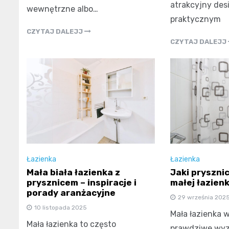
atrakcyjny des
wewnętrzne albo…
praktycznym
CZYTAJ DALEJJ
CZYTAJ DALEJJ
Łazienka
Łazienka
Mała biała łazienka z
Jaki pryszni
prysznicem – inspiracje i
małej łazienk
porady aranżacyjne
29 września 202
10 listopada 2025
Mała łazienka w
Mała łazienka to często
prawdziwe wy