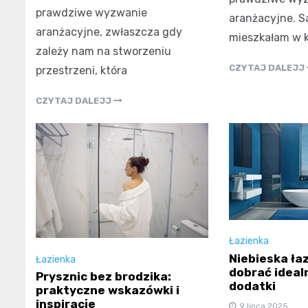
prawdziwe wyzwanie
aranżacyjne. S
aranżacyjne, zwłaszcza gdy
mieszkałam w k
zależy nam na stworzeniu
CZYTAJ DALEJJ
przestrzeni, która
CZYTAJ DALEJJ
Łazienka
Niebieska łaz
Łazienka
dobrać idealn
Prysznic bez brodzika:
dodatki
praktyczne wskazówki i
inspiracje
9 lipca 2025