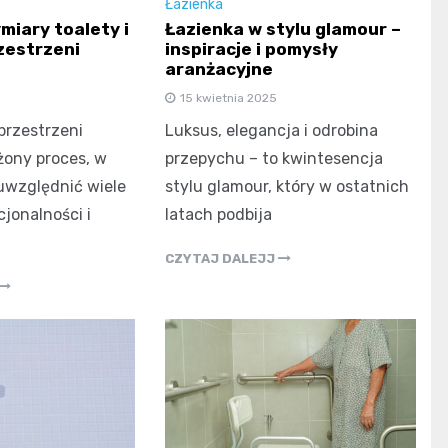
Łazienka
miary toalety i
Łazienka w stylu glamour –
zestrzeni
inspiracje i pomysły
aranżacyjne
15 kwietnia 2025
przestrzeni
Luksus, elegancja i odrobina
żony proces, w
przepychu – to kwintesencja
uwzględnić wiele
stylu glamour, który w ostatnich
jonalności i
latach podbija
CZYTAJ DALEJJ