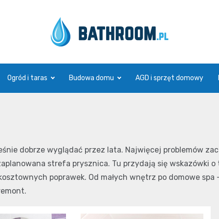
Bathroom.pl
Ogród i taras
Budowa domu
AGD i sprzęt domowy
nie dobrze wyglądać przez lata. Najwięcej problemów zaczyn
e zaplanowana strefa prysznica. Tu przydają się wskazówki o
ć kosztownych poprawek. Od małych wnętrz po domowe spa — l
remont.