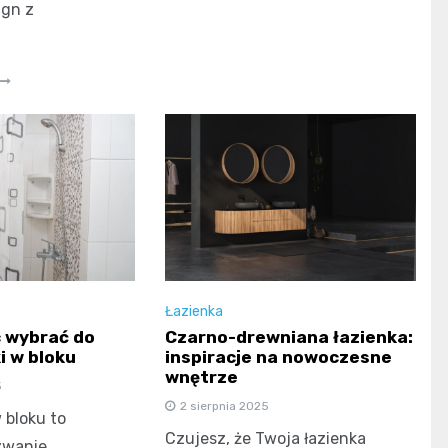
ign z
Łazienka
c wybrać do
Czarno-drewniana łazienka:
i w bloku
inspiracje na nowoczesne
wnętrze
5
2 sierpnia 2025
 bloku to
Czujesz, że Twoja łazienka
zwanie