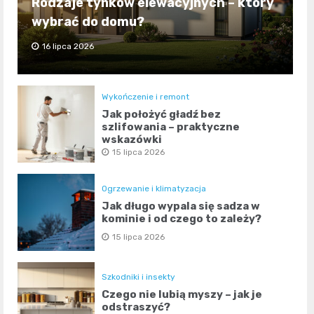
Rodzaje tynków elewacyjnych – który
wybrać do domu?
16 lipca 2026
Wykończenie i remont
Jak położyć gładź bez
szlifowania – praktyczne
wskazówki
15 lipca 2026
Ogrzewanie i klimatyzacja
Jak długo wypala się sadza w
kominie i od czego to zależy?
15 lipca 2026
Szkodniki i insekty
Czego nie lubią myszy – jak je
odstraszyć?