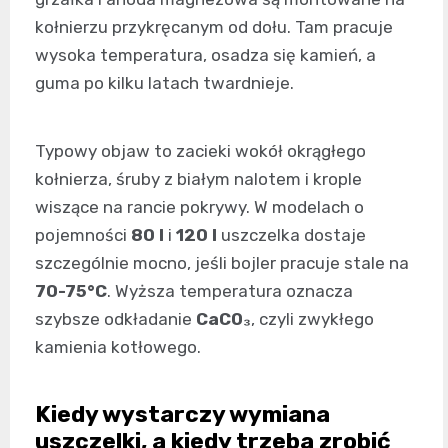
kołnierzu przykręcanym od dołu. Tam pracuje
wysoka temperatura, osadza się kamień, a
guma po kilku latach twardnieje.
Typowy objaw to zacieki wokół okrągłego
kołnierza, śruby z białym nalotem i krople
wiszące na rancie pokrywy. W modelach o
pojemności
80 l
i
120 l
uszczelka dostaje
szczególnie mocno, jeśli bojler pracuje stale na
70-75°C
. Wyższa temperatura oznacza
szybsze odkładanie
CaCO₃
, czyli zwykłego
kamienia kotłowego.
Kiedy wystarczy wymiana
uszczelki, a kiedy trzeba zrobić