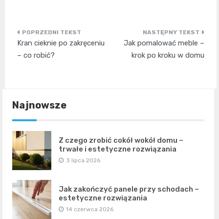
Nawigacja
Kran cieknie po zakręceniu
Jak pomalować meble –
wpisu
– co robić?
krok po kroku w domu
Najnowsze
Z czego zrobić cokół wokół domu –
trwałe i estetyczne rozwiązania
3 lipca 2026
Jak zakończyć panele przy schodach –
estetyczne rozwiązania
14 czerwca 2026