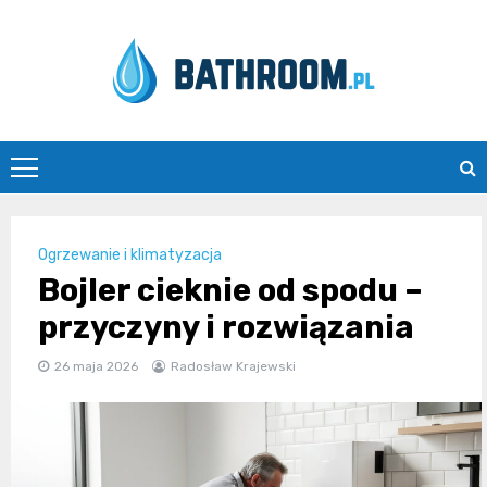
Skip
to
content
Bathroom.pl
Ogrzewanie i klimatyzacja
Bojler cieknie od spodu –
przyczyny i rozwiązania
26 maja 2026
Radosław Krajewski