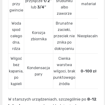
przyłącze
1/2″
śrubunku
przy
materiał
lub
3/4″
albo
gwincie
zaworze
Woda
Brunatne
spod
zacieki,
Korozja
całego
przeciek nie
Nieopłacalne
zbiornika
dna,
znika po
rdza
dokręceniu
Wilgoć
Cienka
bez
warstwa
Kondensacja
O
kapania,
wilgoci, brak
0-100 zł
pary
l
po
punktowego
kąpieli
źródła
W starszych urządzeniach, szczególnie po
8-12