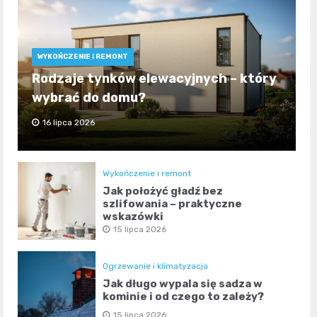
WYKOŃCZENIE I REMONT
Rodzaje tynków elewacyjnych – który
wybrać do domu?
16 lipca 2026
Wykończenie i remont
Jak położyć gładź bez
szlifowania – praktyczne
wskazówki
15 lipca 2026
Ogrzewanie i klimatyzacja
Jak długo wypala się sadza w
kominie i od czego to zależy?
15 lipca 2026