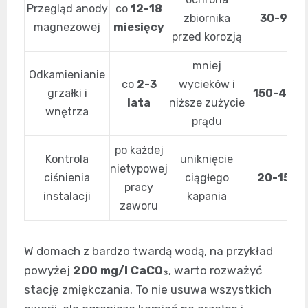
Przegląd anody
co
12-18
zbiornika
30-90 zł
magnezowej
miesięcy
przed korozją
mniej
Odkamienianie
co
2-3
wycieków i
grzałki i
150-400 
lata
niższe zużycie
wnętrza
prądu
po każdej
Kontrola
uniknięcie
nietypowej
ciśnienia
ciągłego
20-150 z
pracy
instalacji
kapania
zaworu
W domach z bardzo twardą wodą, na przykład
powyżej
200 mg/l CaCO₃
, warto rozważyć
stację zmiękczania. To nie usuwa wszystkich