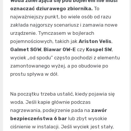
Woda zbierająca się pod bojlerem nie musi
oznaczać dziurawego zbiornika.
To
najważniejszy punkt, bo wiele osób od razu
zakłada najgorszy scenariusz i zamawia nowe
urządzenie. Tymczasem w bojlerach
pojemnościowych, takich jak
Ariston Velis
,
Galmet SGW
,
Biawar OW-E
czy
Kospel SW
,
wyciek „od spodu” często pochodzi z elementu
zamontowanego wyżej, a po obudowie po
prostu spływa w dół.
Na początku trzeba ustalić, kiedy pojawia się
woda. Jeśli kapie głównie podczas
nagrzewania, podejrzenie pada na
zawór
bezpieczeństwa 6 bar
lub zbyt wysokie
ciśnienie w instalacji. Jeśli wyciek jest stały,