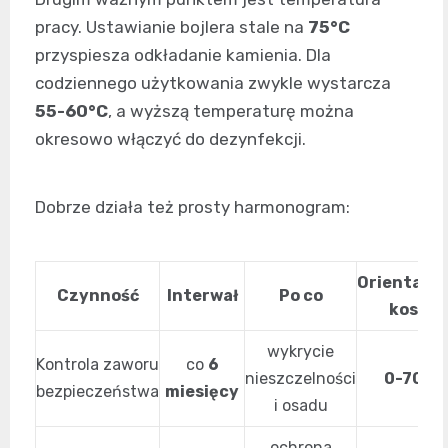
pracy. Ustawianie bojlera stale na
75°C
przyspiesza odkładanie kamienia. Dla
codziennego użytkowania zwykle wystarcza
55-60°C
, a wyższą temperaturę można
okresowo włączyć do dezynfekcji.
Dobrze działa też prosty harmonogram:
Orientacy
Czynność
Interwał
Po co
koszt
wykrycie
Kontrola zaworu
co
6
nieszczelności
0-70 zł
bezpieczeństwa
miesięcy
i osadu
ochrona