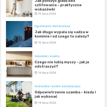
Jak położyć gładź bez
szlifowania – praktyczne
wskazówki
15 lipca 2026
Ogrzewanie i klimatyzacja
Jak długo wypala się sadza w
kominie i od czego to zależy?
15 lipca 2026
Szkodniki i insekty
Czego nie lubią myszy – jak je
odstraszyć?
14 lipca 2026
Hydraulika i wodno-kanalizacyjna
Odpowietrzenie szamba – kiedy i
jak wykonać
14 lipca 2026