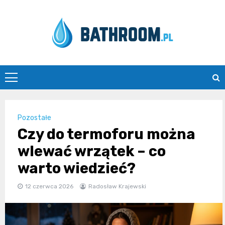
Skip
to
content
Bathroom.pl
Pozostałe
Czy do termoforu można
wlewać wrzątek – co
warto wiedzieć?
12 czerwca 2026
Radosław Krajewski