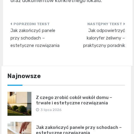
oraz dokumentów konkretnego lokalu.
Nawigacja
Jak zakończyć panele
Jak odpowietrzyć
wpisu
przy schodach –
kaloryfer żeliwny –
estetyczne rozwiązania
praktyczny poradnik
Najnowsze
Z czego zrobić cokół wokół domu –
trwałe i estetyczne rozwiązania
3 lipca 2026
Jak zakończyć panele przy schodach –
estetyczne rozwiązania