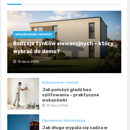
WYKOŃCZENIE I REMONT
Rodzaje tynków elewacyjnych – który
wybrać do domu?
16 lipca 2026
Wykończenie i remont
Jak położyć gładź bez
szlifowania – praktyczne
wskazówki
15 lipca 2026
Ogrzewanie i klimatyzacja
Jak długo wypala się sadza w