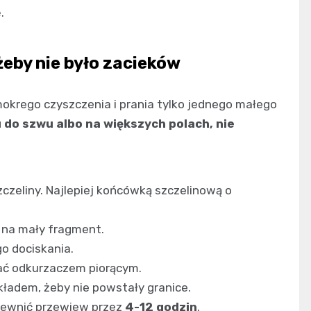
.
żeby nie było zacieków
mokrego czyszczenia i prania tylko jednego małego
 do szwu albo na większych polach, nie
czeliny. Najlepiej końcówką szczelinową o
r na mały fragment.
o dociskania.
sać odkurzaczem piorącym.
kładem, żeby nie powstały granice.
apewnić przewiew przez
4-12 godzin
.