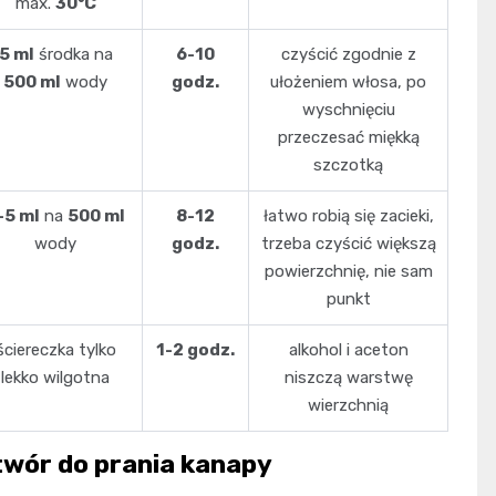
max.
30°C
5 ml
środka na
6-10
czyścić zgodnie z
500 ml
wody
godz.
ułożeniem włosa, po
wyschnięciu
przeczesać miękką
szczotką
-5 ml
na
500 ml
8-12
łatwo robią się zacieki,
wody
godz.
trzeba czyścić większą
powierzchnię, nie sam
punkt
ściereczka tylko
1-2 godz.
alkohol i aceton
lekko wilgotna
niszczą warstwę
wierzchnią
wór do prania kanapy