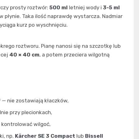
rczy prosty roztwór:
500 ml
letniej wody i
3-5 ml
 w płynie. Taka ilość naprawdę wystarcza. Nadmiar
ciąga kurz po wyschnięciu.
rego roztworu. Pianę nanosi się na szczotkę lub
ęcej
40 × 40 cm
, a potem przeciera wilgotną
²
— nie zostawiają kłaczków,
lnie przy plecionkach,
 kontrolować wilgoć,
i, np.
Kärcher SE 3 Compact
lub
Bissell