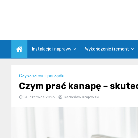
Skip
to
content
Instalacje i naprawy
Wykończenie i remont
Czyszczenie i porządki
Czym prać kanapę – skutec
30 czerwca 2026
Radosław Krajewski