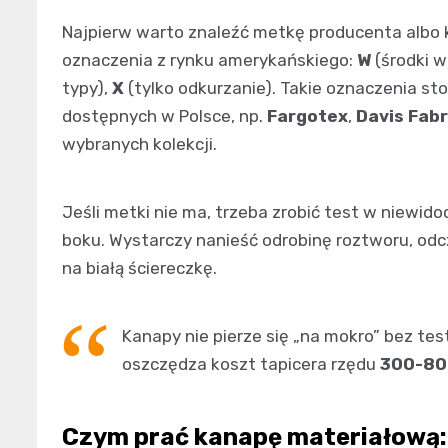
Najpierw warto znaleźć metkę producenta albo k
oznaczenia z rynku amerykańskiego:
W
(środki 
typy),
X
(tylko odkurzanie). Takie oznaczenia sto
dostępnych w Polsce, np.
Fargotex
,
Davis Fabr
wybranych kolekcji.
Jeśli metki nie ma, trzeba zrobić test w niewido
boku. Wystarczy nanieść odrobinę roztworu, od
na białą ściereczkę.
Kanapy nie pierze się „na mokro” bez te
oszczędza koszt tapicera rzędu
300-80
Czym prać kanapę materiałową: 