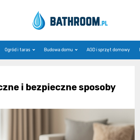
Bathroom.pl
Ogród i taras
Budowa domu
AGD i sprzęt domowy
zne i bezpieczne sposoby