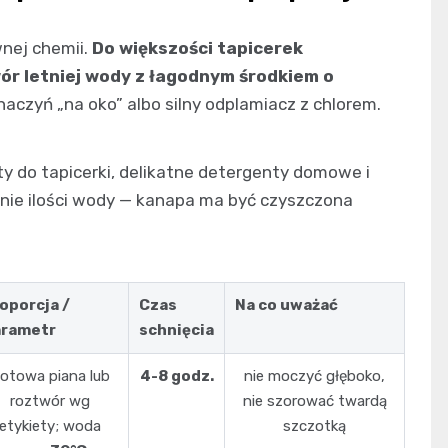
nej chemii.
Do większości tapicerek
ór letniej wody z łagodnym środkiem o
naczyń „na oko” albo silny odplamiacz z chlorem.
ty do tapicerki, delikatne detergenty domowe i
enie ilości wody — kanapa ma być czyszczona
oporcja /
Czas
Na co uważać
arametr
schnięcia
otowa piana lub
4-8 godz.
nie moczyć głęboko,
roztwór wg
nie szorować twardą
etykiety; woda
szczotką