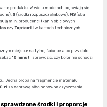
artę produktu. W wielu modelach pojawiają się
wodne),
S
(środki rozpuszczalnikowe),
WS
(oba
sują m.in. producenci tkanin obiciowych
ics
czy
Toptextil
w kartach technicznych
cznym miejscu: na tylnej ściance albo przy dole
czekać
10 minut
i sprawdzić, czy kolor nie schodzi
stu. Jedna próba na fragmencie materiału
0 zł
za naprawę albo ponowne czyszczenie.
sprawdzone środki i proporcje