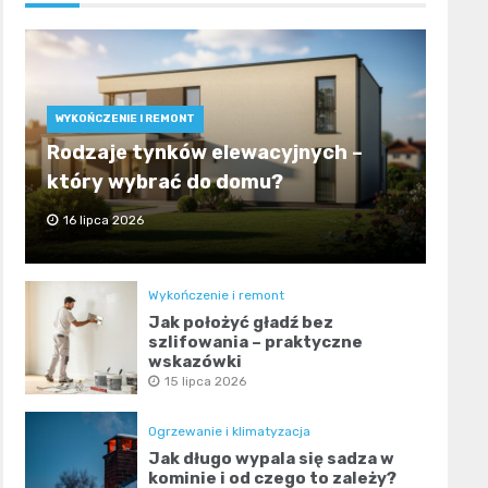
WYKOŃCZENIE I REMONT
Rodzaje tynków elewacyjnych –
który wybrać do domu?
16 lipca 2026
Wykończenie i remont
Jak położyć gładź bez
szlifowania – praktyczne
wskazówki
15 lipca 2026
Ogrzewanie i klimatyzacja
Jak długo wypala się sadza w
kominie i od czego to zależy?