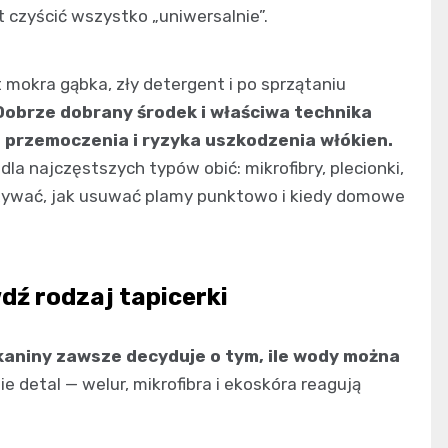
st czyścić wszystko „uniwersalnie”.
t mokra gąbka, zły detergent i po sprzątaniu
Dobrze dobrany środek i właściwa technika
 przemoczenia i ryzyka uszkodzenia włókien.
la najczęstszych typów obić: mikrofibry, plecionki,
 używać, jak usuwać plamy punktowo i kiedy domowe
dź rodzaj tapicerki
kaniny zawsze decyduje o tym, ile wody można
ie detal — welur, mikrofibra i ekoskóra reagują