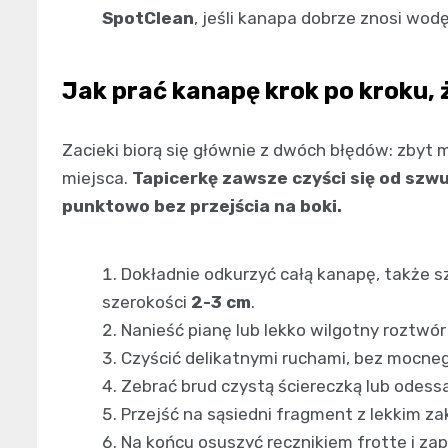
SpotClean
, jeśli kanapa dobrze znosi wodę
Jak prać kanapę krok po kroku, 
Zacieki biorą się głównie z dwóch błędów: zbyt 
miejsca.
Tapicerkę zawsze czyści się od szwu
punktowo bez przejścia na boki.
Dokładnie odkurzyć całą kanapę, także sz
szerokości
2-3 cm
.
Nanieść pianę lub lekko wilgotny roztwó
Czyścić delikatnymi ruchami, bez mocneg
Zebrać brud czystą ściereczką lub odes
Przejść na sąsiedni fragment z lekkim za
Na końcu osuszyć ręcznikiem frotte i z