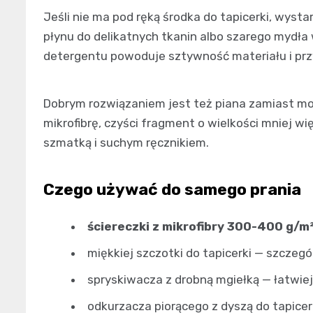
Jeśli nie ma pod ręką środka do tapicerki, wysta
płynu do delikatnych tkanin albo szarego mydła
detergentu powoduje sztywność materiału i przy
Dobrym rozwiązaniem jest też piana zamiast mok
mikrofibrę, czyści fragment o wielkości mniej wi
szmatką i suchym ręcznikiem.
Czego używać do samego prania
ściereczki z mikrofibry 300-400 g/m
miękkiej szczotki do tapicerki — szczegó
spryskiwacza z drobną mgiełką — łatwiej
odkurzacza piorącego z dyszą do tapicerk