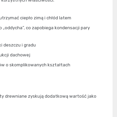
trzymać ciepło zimą i chłód latem
o „oddycha”, co zapobiega kondensacji pary
i deszczu i gradu
rukcji dachowej
hów o skomplikowanych kształtach
nty drewniane zyskują dodatkową wartość jako