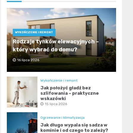
WYKOŃCZENIE I REMONT
Rodzaje tynków elewacyjnych –
który wybrać do domu?
16 lipca 2026
Wykończenie i remont
Jak położyć gładź bez
szlifowania – praktyczne
wskazówki
15 lipca 2026
Ogrzewanie i klimatyzacja
Jak długo wypala się sadza w
kominie i od czego to zależy?