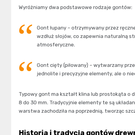
Wyróżniamy dwa podstawowe rodzaje gontów:
Gont łupany – otrzymywany przez ręczn
wzdłuż słojów, co zapewnia naturalną st
atmosferyczne.
Gont cięty (piłowany) – wytwarzany prze
jednolite i precyzyjne elementy, ale o ni
Typowy gont ma kształt klina lub prostokąta o d
8 do 30 mm. Tradycyjnie elementy te są układa
warstwa zachodziła na poprzednią, tworząc szcz
Historia i tradycja gontów dre