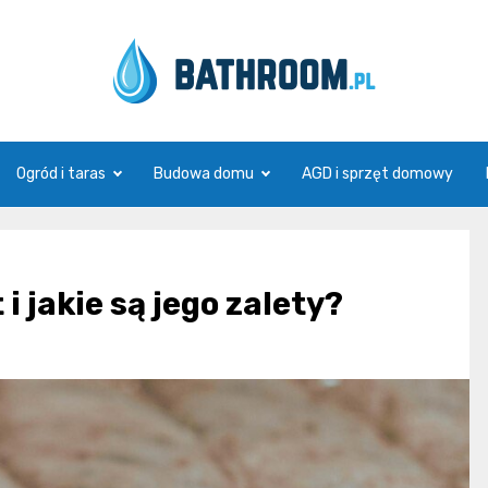
Bathroom.pl
Ogród i taras
Budowa domu
AGD i sprzęt domowy
i jakie są jego zalety?