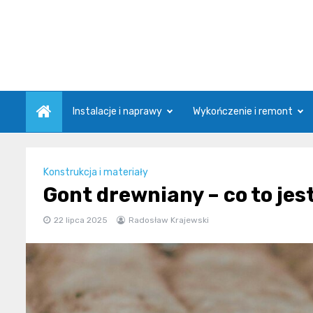
Skip
to
content
Instalacje i naprawy
Wykończenie i remont
Konstrukcja i materiały
Gont drewniany – co to jest 
22 lipca 2025
Radosław Krajewski