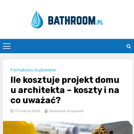
Skip
to
content
Bathroom.pl
Formalności budowlane
Ile kosztuje projekt domu
u architekta – koszty i na
co uważać?
13 marca 2026
Radosław Krajewski