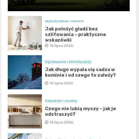
Wykończenie i remont
Jak położyć gładź bez
szlifowania – praktyczne
wskazówki
15 lipca 2026
Ogrzewanie i klimatyzacja
Jak długo wypala się sadza w
kominie i od czego to zależy?
15 lipca 2026
Szkodniki i insekty
Czego nie lubią myszy – jak je
odstraszyć?
14 lipca 2026