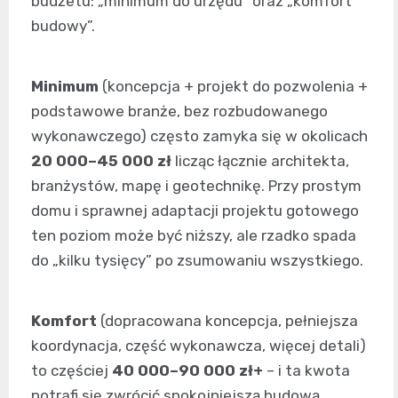
budżetu: „minimum do urzędu” oraz „komfort
budowy”.
Minimum
(koncepcja + projekt do pozwolenia +
podstawowe branże, bez rozbudowanego
wykonawczego) często zamyka się w okolicach
20 000–45 000 zł
licząc łącznie architekta,
branżystów, mapę i geotechnikę. Przy prostym
domu i sprawnej adaptacji projektu gotowego
ten poziom może być niższy, ale rzadko spada
do „kilku tysięcy” po zsumowaniu wszystkiego.
Komfort
(dopracowana koncepcja, pełniejsza
koordynacja, część wykonawcza, więcej detali)
to częściej
40 000–90 000 zł+
– i ta kwota
potrafi się zwrócić spokojniejszą budową,