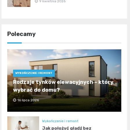
9 kwietnia 2026
Polecamy
WYKOŃCZENIE I REMONT
Rodzaje tynków elewacyjnych – który
wybrać do domu?
16 lipca 2026
Wykończenie i remont
Jak położyć gładź bez