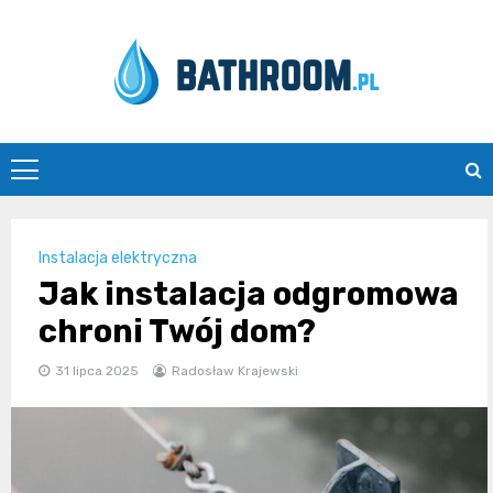
Skip
to
content
Bathroom.pl
Instalacja elektryczna
Jak instalacja odgromowa
chroni Twój dom?
31 lipca 2025
Radosław Krajewski