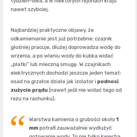
tydzień–dwa, a w niektórych rejonach kraju
nawet szybciej.
Najbardziej praktyczne objawy, że
odkamienianie jest już potrzebne: czajnik
głośniej pracuje, dłużej doprowadza wodę do
wrzenia, a po wlaniu wody do kubka widać
„płatki” lub mleczną smugę. W czajnikach
elektrycznych dochodzi jeszcze jeden temat:
osad na grzałce działa jak izolator i
podnosi
zużycie prądu
(nawet jeśli nie widać tego od
razu na rachunku).
Warstwa kamienia o grubości około
1
mm
potrafi zauważalnie wydłużyć
gotowanie wody. To nie tylko kwestia