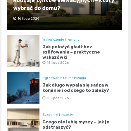
Rodzaje tynków elewacyjnych – który
wybrać do domu?
16 lipca 2026
Wykończenie i remont
Jak położyć gładź bez
szlifowania – praktyczne
wskazówki
15 lipca 2026
Ogrzewanie i klimatyzacja
Jak długo wypala się sadza w
kominie i od czego to zależy?
15 lipca 2026
Szkodniki i insekty
Czego nie lubią myszy – jak je
odstraszyć?