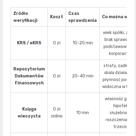
Źródło
Czas
Koszt
Co można wykr
weryfikacji
sprawdzenia
wiek spółki, zarz
brak sprawozda
KRS / eKRS
0 zł
10–20 min
podstawowe da
korporacyjne
straty, zadłużeni
Repozytorium
skala działalnośc
Dokumentów
0 zł
20–40 min
płynność pośred
Finansowych
widoczna w bilan
własność grunt
hipoteki,
Księga
0 zł
10 min
służebności,
wieczysta
online
roszczenia osó
trzecich