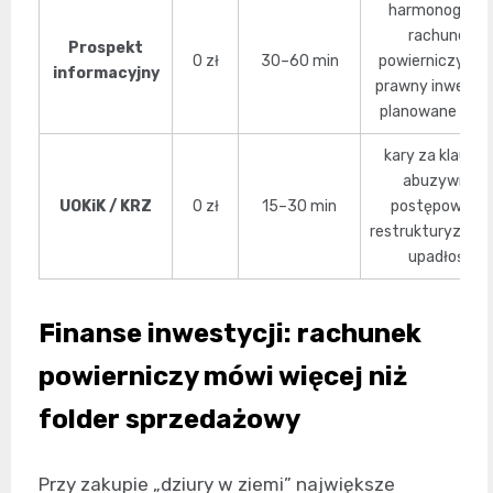
harmonogram,
rachunek
Prospekt
0 zł
30–60 min
powierniczy, st
informacyjny
prawny inwestycj
planowane eta
kary za klauzul
abuzywne,
UOKiK / KRZ
0 zł
15–30 min
postępowania
restrukturyzacyj
upadłość
Finanse inwestycji: rachunek
powierniczy mówi więcej niż
folder sprzedażowy
Przy zakupie „dziury w ziemi” największe