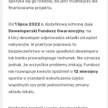
spotyka się go rzadziej, bo jest trudniejszy dla
finansowania projektu.
Od
1 lipca 2022 r.
dodatkową ochronę daje
Deweloperski Fundusz Gwarancyjny
, na
który deweloper odprowadza składki od wpłat
nabywców. W praktyce poprawia to
bezpieczeństwo w razie upadłości dewelopera
lub banku prowadzącego rachunek. Nie oznacza
jednak, że wszystkie problemy znikają. Fundusz
nie rozwiązuje kwestii opóźnień o
12 miesięcy
,
sporów o standard wykończenia części
wspólnych czy prób jednostronnej zmiany
układu lokalu.
Warto też zwrócić uwagę, czy inwestycję