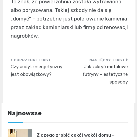
To znak, że powierzchnia została wytrawiona
albo porysowana. Takiej szkody nie da się
„domyć” – potrzebne jest polerowanie kamienia
przez zakład kamieniarski lub firmę od renowacji
nagrobków.
Nawigacja
Czy audyt energetyczny
Jak zakryć metalowe
wpisu
jest obowiązkowy?
futryny – estetyczne
sposoby
Najnowsze
Z czego zrobić cokół wokół domu –