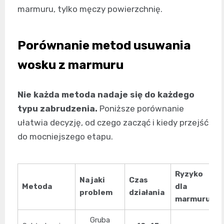
marmuru, tylko męczy powierzchnię.
Porównanie metod usuwania
wosku z marmuru
Nie każda metoda nadaje się do każdego
typu zabrudzenia.
Poniższe porównanie
ułatwia decyzję, od czego zacząć i kiedy przejść
do mocniejszego etapu.
Ryzyko
Na jaki
Czas
K
Metoda
dla
problem
działania
w
marmuru
Gruba