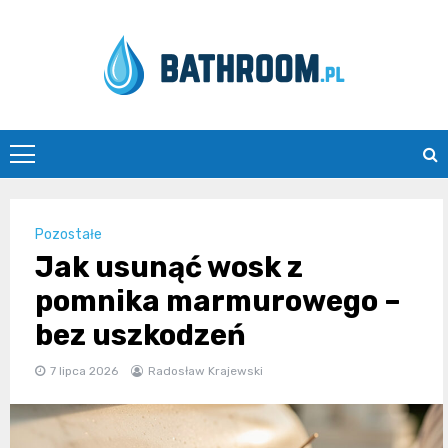
Skip
to
content
Bathroom.pl
Pozostałe
Jak usunąć wosk z
pomnika marmurowego –
bez uszkodzeń
7 lipca 2026
Radosław Krajewski