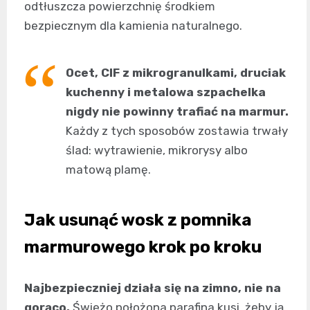
odtłuszcza powierzchnię środkiem
bezpiecznym dla kamienia naturalnego.
Ocet, CIF z mikrogranulkami, druciak
kuchenny i metalowa szpachelka
nigdy nie powinny trafiać na marmur.
Każdy z tych sposobów zostawia trwały
ślad: wytrawienie, mikrorysy albo
matową plamę.
Jak usunąć wosk z pomnika
marmurowego krok po kroku
Najbezpieczniej działa się na zimno, nie na
gorąco.
Świeżo położona parafina kusi, żeby ją