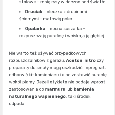
stalowe – robią rysy widoczne pod światło.
Druciak
i mleczka z drobinami
ściernymi – matowią poler.
Opalarka
i mocna suszarka –
rozpuszczają parafinę i wciskają ją głębiej.
Nie warto też używać przypadkowych
rozpuszczalników z garażu.
Aceton
,
nitro
czy
preparaty do smoły mogą uszkodzić impregnat,
odbarwić kit kamieniarski albo zostawić aureolę
wokół plamy. Jeżeli etykieta nie podaje wprost
zastosowania do
marmuru
lub
kamienia
naturalnego wapiennego
, taki środek
odpada.