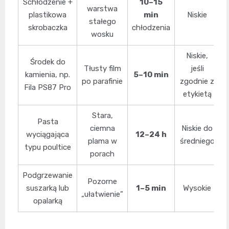
Schłodzenie +
10–15
warstwa
plastikowa
min
Niskie
stałego
skrobaczka
chłodzenia
wosku
Niskie,
Środek do
Tłusty film
jeśli
kamienia, np.
5–10 min
po parafinie
zgodnie z
Fila PS87 Pro
etykietą
Stara,
Pasta
ciemna
Niskie do
o
wyciągająca
12–24 h
plama w
średniego
typu poultice
porach
Podgrzewanie
Pozorne
suszarką lub
1–5 min
Wysokie
„ułatwienie”
opalarką