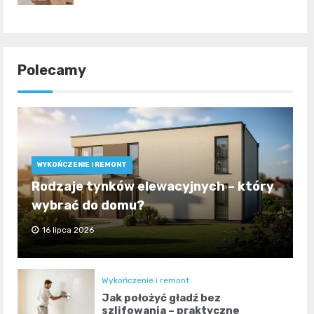
Polecamy
WYKOŃCZENIE I REMONT
Rodzaje tynków elewacyjnych – który
wybrać do domu?
16 lipca 2026
Wykończenie i remont
Jak położyć gładź bez
szlifowania – praktyczne