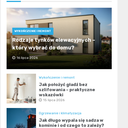
WYKOŃCZENIE I REMONT
Rodzaje tynków elewacyjnych –
który wybrać do domu?
16 lipca 2026
Wykończenie i remont
Jak położyć gładź bez
szlifowania – praktyczne
wskazówki
15 lipca 2026
Ogrzewanie i klimatyzacja
Jak długo wypala się sadza w
kominie i od czego to zależy?