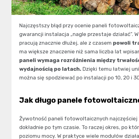
Najczęstszy błąd przy ocenie paneli fotowoltaic
gwarancji instalacja „nagle przestaje działać”.
pracują znacznie dłużej, ale z czasem
powoli tr
ma większe znaczenie niż sama liczba lat wpi
paneli wymaga rozróżnienia między trwałośc
wydajnością po latach.
Dzięki temu łatwiej un
można się spodziewać po instalacji po 10, 20 i 30
Jak długo panele fotowoltaiczne
Żywotność paneli fotowoltaicznych najczęściej
dokładnie po tym czasie. To raczej okres, po kt
poziomu mocy. W praktyce wiele modułów działa d