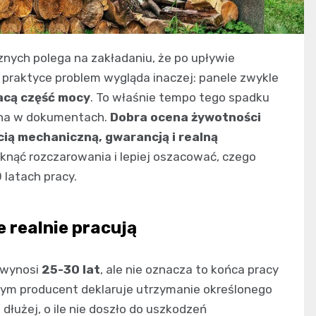
znych polega na zakładaniu, że po upływie
 W praktyce problem wygląda inaczej: panele zwykle
acą część mocy
. To właśnie tempo tego spadku
sana w dokumentach.
Dobra ocena żywotności
ią mechaniczną, gwarancją i realną
iknąć rozczarowania i lepiej oszacować, czego
 latach pracy.
 realnie pracują
 wynosi
25-30 lat
, ale nie oznacza to końca pracy
órym producent deklaruje utrzymanie określonego
łużej, o ile nie doszło do uszkodzeń