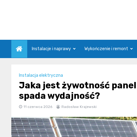
Skip
to
content
Instalacje i naprawy
Wykończenie i remont
Instalacja elektryczna
Jaka jest żywotność paneli
spada wydajność?
11 czerwca 2026
Radosław Krajewski