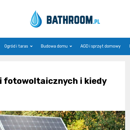
Bathroom.pl
Ogród i taras
Budowa domu
AGD i sprzęt domowy
 fotowoltaicznych i kiedy