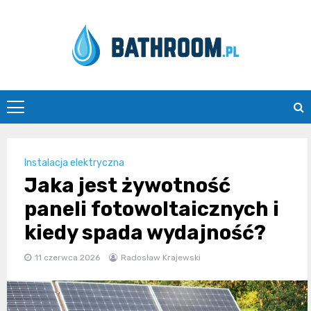
Skip
to
content
Bathroom.pl
Instalacja elektryczna
Jaka jest żywotność
paneli fotowoltaicznych i
kiedy spada wydajność?
11 czerwca 2026
Radosław Krajewski