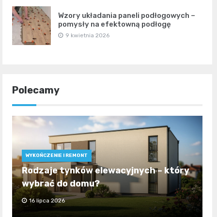
Wzory układania paneli podłogowych –
pomysły na efektowną podłogę
9 kwietnia 2026
Polecamy
WYKOŃCZENIE I REMONT
Rodzaje tynków elewacyjnych – który
wybrać do domu?
16 lipca 2026