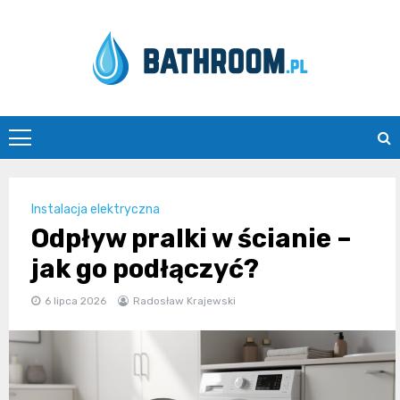
Skip
to
content
Bathroom.pl
Instalacja elektryczna
Odpływ pralki w ścianie –
jak go podłączyć?
6 lipca 2026
Radosław Krajewski