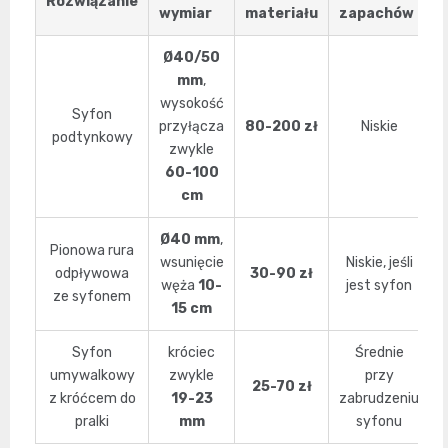
Rozwiązanie
wymiar
materiału
zapachów
Ø40/50
mm
,
wysokość
Syfon
przyłącza
80-200 zł
Niskie
podtynkowy
zwykle
60-100
cm
Ø40 mm
,
Pionowa rura
wsunięcie
Niskie, jeśli
odpływowa
30-90 zł
węża
10-
jest syfon
ze syfonem
15 cm
Syfon
króciec
Średnie
M
umywalkowy
zwykle
przy
25-70 zł
z króćcem do
19-23
zabrudzeniu
pralki
mm
syfonu