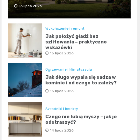
16 lipca 2026
Wykończenie i remont
Jak położyć gładź bez
szlifowania – praktyczne
wskazówki
15 lipca 2026
Ogrzewanie i klimatyzacja
Jak długo wypala się sadza w
kominie i od czego to zależy?
15 lipca 2026
Szkodniki i insekty
Czego nie lubią myszy – jak je
odstraszyć?
14 lipca 2026