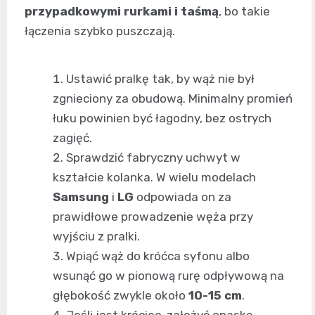
przypadkowymi rurkami i taśmą
, bo takie
łączenia szybko puszczają.
Ustawić pralkę tak, by wąż nie był
zgnieciony za obudową. Minimalny promień
łuku powinien być łagodny, bez ostrych
zagięć.
Sprawdzić fabryczny uchwyt w
kształcie kolanka. W wielu modelach
Samsung
i
LG
odpowiada on za
prawidłowe prowadzenie węża przy
wyjściu z pralki.
Wpiąć wąż do króćca syfonu albo
wsunąć go w pionową rurę odpływową na
głębokość zwykle około
10-15 cm
.
Jeśli jest króciec, założyć opaskę