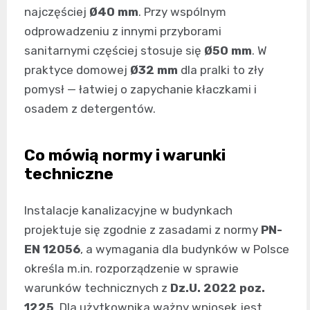
najczęściej
Ø40 mm
. Przy wspólnym
odprowadzeniu z innymi przyborami
sanitarnymi częściej stosuje się
Ø50 mm
. W
praktyce domowej
Ø32 mm
dla pralki to zły
pomysł — łatwiej o zapychanie kłaczkami i
osadem z detergentów.
Co mówią normy i warunki
techniczne
Instalacje kanalizacyjne w budynkach
projektuje się zgodnie z zasadami z normy
PN-
EN 12056
, a wymagania dla budynków w Polsce
określa m.in. rozporządzenie w sprawie
warunków technicznych z
Dz.U. 2022 poz.
1225
. Dla użytkownika ważny wniosek jest