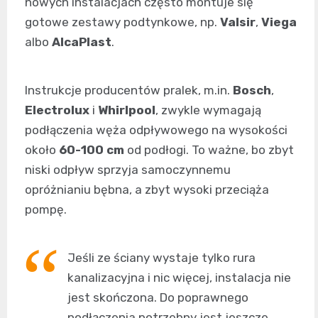
nowych instalacjach często montuje się
gotowe zestawy podtynkowe, np.
Valsir
,
Viega
albo
AlcaPlast
.
Instrukcje producentów pralek, m.in.
Bosch
,
Electrolux
i
Whirlpool
, zwykle wymagają
podłączenia węża odpływowego na wysokości
około
60-100 cm
od podłogi. To ważne, bo zbyt
niski odpływ sprzyja samoczynnemu
opróżnianiu bębna, a zbyt wysoki przeciąża
pompę.
Jeśli ze ściany wystaje tylko rura
kanalizacyjna i nic więcej, instalacja nie
jest skończona. Do poprawnego
podłączenia potrzebny jest jeszcze