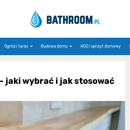
Bathroom.pl
Ogród i taras
Budowa domu
AGD i sprzęt domowy
– jaki wybrać i jak stosować