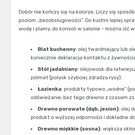
Dobór nie kończy się na kolorze. Liczy się spos
poziom „bezobsługowości”. Do kuchni lepiej spr
wodę i plamy, do konsoli w salonie – można iść 
Blat kuchenny
: olej twardniejący lub 
koniecznie deklaracja kontaktu z żywnością 
Stół jadalniany
: olejowosk dla łatwiej
półmat (połysk szybciej zdradza rysy).
Łazienka
: produkty typowo „wodne” (
odświeżanie; bez tego drewno z czasem zs
Drewno porowate (dąb, jesion)
: olej 
produkt o wyższej odporności i dokładne d
Drewno miękkie (sosna)
: większa skło