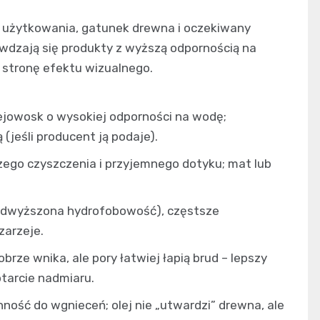
ób użytkowania, gatunek drewna i oczekiwany
awdzają się produkty z wyższą odpornością na
w stronę efektu wizualnego.
olejowosk o wysokiej odporności na wodę;
(jeśli producent ją podaje).
szego czyszczenia i przyjemnego dotyku; mat lub
podwyższona hydrofobowość), częstsze
zarzeje.
dobrze wnika, ale pory łatwiej łapią brud – lepszy
otarcie nadmiaru.
nność do wgnieceń; olej nie „utwardzi” drewna, ale