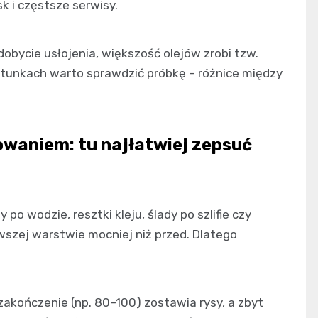
k i częstsze serwisy.
ydobycie usłojenia, większość olejów zrobi tzw.
atunkach warto sprawdzić próbkę – różnice między
owaniem: tu najłatwiej zepsuć
po wodzie, resztki kleju, ślady po szlifie czy
szej warstwie mocniej niż przed. Dlatego
 zakończenie (np. 80–100) zostawia rysy, a zbyt