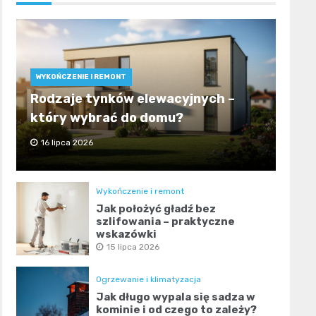
WYKOŃCZENIE I REMONT
Rodzaje tynków elewacyjnych –
który wybrać do domu?
16 lipca 2026
Wykończenie i remont
Jak położyć gładź bez
szlifowania – praktyczne
wskazówki
15 lipca 2026
Ogrzewanie i klimatyzacja
Jak długo wypala się sadza w
kominie i od czego to zależy?