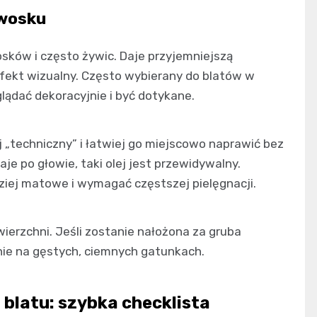
 wosku
ków i często żywic. Daje przyjemniejszą
efekt wizualny. Często wybierany do blatów w
glądać dekoracyjnie i być dotykane.
j „techniczny” i łatwiej go miejscowo naprawić bez
je po głowie, taki olej jest przewidywalny.
ziej matowe i wymagać częstszej pielęgnacji.
ierzchni. Jeśli zostanie nałożona za gruba
lnie na gęstych, ciemnych gatunkach.
 blatu: szybka checklista