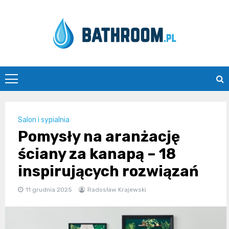
Skip
to
content
Bathroom.pl
Salon i sypialnia
Pomysły na aranżację
ściany za kanapą – 18
inspirujących rozwiązań
11 grudnia 2025
Radosław Krajewski