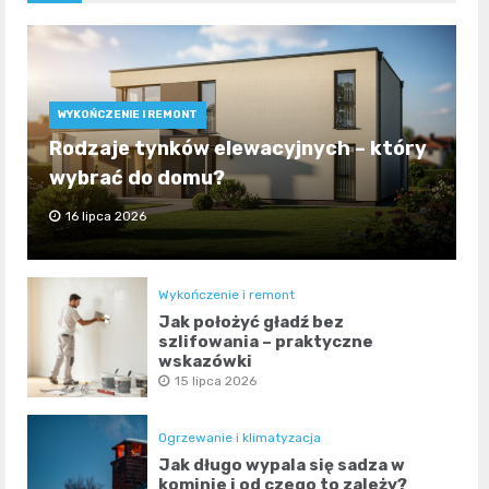
WYKOŃCZENIE I REMONT
Rodzaje tynków elewacyjnych – który
wybrać do domu?
16 lipca 2026
Wykończenie i remont
Jak położyć gładź bez
szlifowania – praktyczne
wskazówki
15 lipca 2026
Ogrzewanie i klimatyzacja
Jak długo wypala się sadza w
kominie i od czego to zależy?