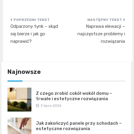
Nawigacja
Odparzony tynk – skąd
Naprawa elewacji –
wpisu
się bierze i jak go
najczęstsze problemy i
naprawić?
rozwiązania
Najnowsze
Z czego zrobić cokół wokół domu –
trwałe i estetyczne rozwiązania
3 lipca 2026
Jak zakończyć panele przy schodach –
estetyczne rozwiązania