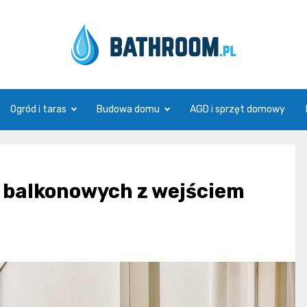
Bathroom.pl
Ogród i taras
Budowa domu
AGD i sprzęt domowy
 balkonowych z wejściem