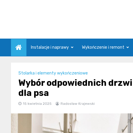
Skip
to
content
Instalacje i naprawy
Wykończenie i remont
Stolarka i elementy wykończeniowe
Wybór odpowiednich drzwi
dla psa
15 kwietnia 2025
Radosław Krajewski