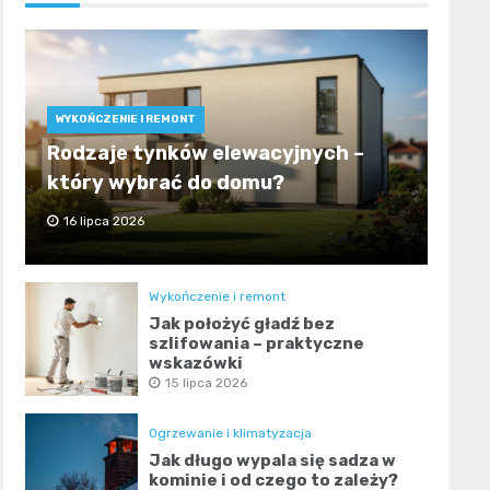
WYKOŃCZENIE I REMONT
Rodzaje tynków elewacyjnych –
który wybrać do domu?
16 lipca 2026
Wykończenie i remont
Jak położyć gładź bez
szlifowania – praktyczne
wskazówki
15 lipca 2026
Ogrzewanie i klimatyzacja
Jak długo wypala się sadza w
kominie i od czego to zależy?