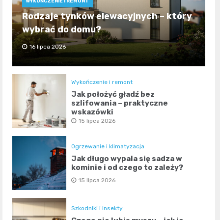
WYKOŃCZENIE I REMONT
Rodzaje tynków elewacyjnych – który
wybrać do domu?
16 lipca 2026
Wykończenie i remont
Jak położyć gładź bez
szlifowania – praktyczne
wskazówki
15 lipca 2026
Ogrzewanie i klimatyzacja
Jak długo wypala się sadza w
kominie i od czego to zależy?
15 lipca 2026
Szkodniki i insekty