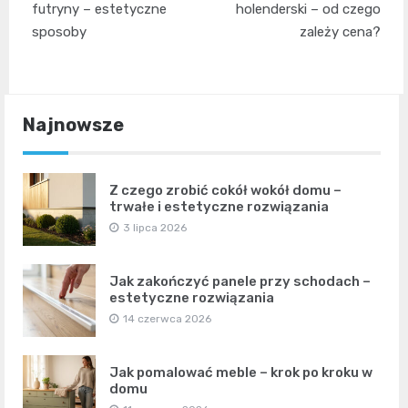
wpisu
futryny – estetyczne
holenderski – od czego
sposoby
zależy cena?
Najnowsze
Z czego zrobić cokół wokół domu –
trwałe i estetyczne rozwiązania
3 lipca 2026
Jak zakończyć panele przy schodach –
estetyczne rozwiązania
14 czerwca 2026
Jak pomalować meble – krok po kroku w
domu