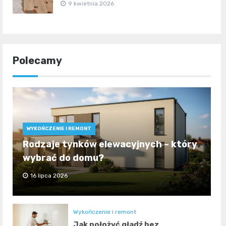
9 kwietnia 2026
Polecamy
WYKOŃCZENIE I REMONT
Rodzaje tynków elewacyjnych – który
wybrać do domu?
16 lipca 2026
Wykończenie i remont
Jak położyć gładź bez